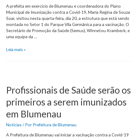
A prefeita em exercício de Blumenau e coordenadora do Plano
Municipal de Imunização contra a Covid-19, Maria Regina de Souza
Soar, visitou nesta quarta-feira, dia 20, a estrutura que está sendo
montada no Setor 1 do Parque Vila Germânica para a vacinação. O
Secretário de Promoção da Saúde (Semus), Winnetou Krambeck, e
uma equipe da …
Prefeita
Leia mais »
em
exercício
visita
local
onde
vai
Profissionais de Saúde serão os
ocorrer
a
primeiros a serem imunizados
vacinação
contra
em Blumenau
a
Covid-
Notícias
/ Por
Prefeitura de Blumenau
19
A Prefeitura de Blumenau vai iniciar a vacinação contra a Covid-19