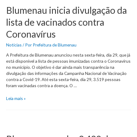
ou
Blumenau inicia divulgação da
mais
já
lista de vacinados contra
podem
agendar
Coronavírus
vacina
contra
Notícias
/ Por
Prefeitura de Blumenau
a
A Prefeitura de Blumenau anunciou nesta sexta-feira, dia 29, que já
Covid-
está disponível a lista de pessoas imunizadas contra o Coronavírus
19
no município. O objetivo é dar ainda mais transparência na
em
divulgação das informações da Campanha Nacional de Vacinação
Blumenau
contra a Covid-19. Até esta sexta-feira, dia 29, 3.519 pessoas
foram vacinadas contra a doença. O …
Blumenau
Leia mais »
inicia
divulgação
da
lista
de
vacinados