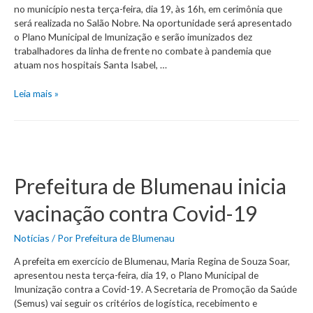
no município nesta terça-feira, dia 19, às 16h, em cerimônia que
será realizada no Salão Nobre. Na oportunidade será apresentado
o Plano Municipal de Imunização e serão imunizados dez
trabalhadores da linha de frente no combate à pandemia que
atuam nos hospitais Santa Isabel, …
Profissionais
Leia mais »
de
Saúde
serão
os
primeiros
a
Prefeitura de Blumenau inicia
serem
imunizados
vacinação contra Covid-19
em
Blumenau
Notícias
/ Por
Prefeitura de Blumenau
A prefeita em exercício de Blumenau, Maria Regina de Souza Soar,
apresentou nesta terça-feira, dia 19, o Plano Municipal de
Imunização contra a Covid-19. A Secretaria de Promoção da Saúde
(Semus) vai seguir os critérios de logística, recebimento e