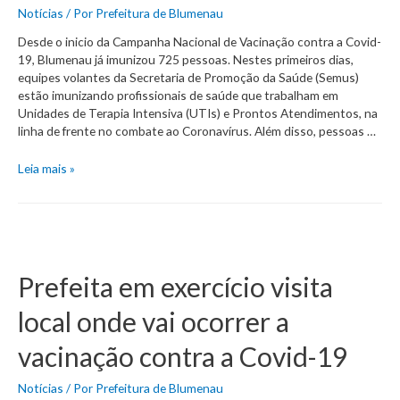
Notícias
/ Por
Prefeitura de Blumenau
Desde o inicio da Campanha Nacional de Vacinação contra a Covid-
19, Blumenau já imunizou 725 pessoas. Nestes primeiros dias,
equipes volantes da Secretaria de Promoção da Saúde (Semus)
estão imunizando profissionais de saúde que trabalham em
Unidades de Terapia Intensiva (UTIs) e Prontos Atendimentos, na
linha de frente no combate ao Coronavírus. Além disso, pessoas …
Blumenau
Leia mais »
já
imunizou
725
pessoas
contra
a
Prefeita em exercício visita
Covid-
19
local onde vai ocorrer a
vacinação contra a Covid-19
Notícias
/ Por
Prefeitura de Blumenau