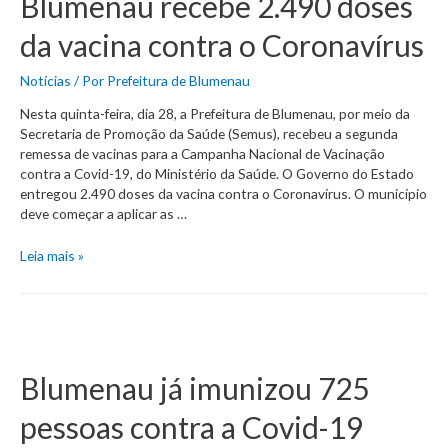
Blumenau recebe 2.490 doses
contra
Coronavírus
da vacina contra o Coronavírus
Notícias
/ Por
Prefeitura de Blumenau
Nesta quinta-feira, dia 28, a Prefeitura de Blumenau, por meio da
Secretaria de Promoção da Saúde (Semus), recebeu a segunda
remessa de vacinas para a Campanha Nacional de Vacinação
contra a Covid-19, do Ministério da Saúde. O Governo do Estado
entregou 2.490 doses da vacina contra o Coronavírus. O município
deve começar a aplicar as …
Blumenau
Leia mais »
recebe
2.490
doses
da
vacina
contra
Blumenau já imunizou 725
o
Coronavírus
pessoas contra a Covid-19