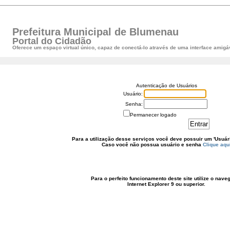
Prefeitura Municipal de Blumenau
Portal do Cidadão
Oferece um espaço virtual único, capaz de conectá-lo através de uma interface amigáv
Autenticação de Usuários
Usuário:
Senha:
Permanecer logado
Para a utilização desse serviços você deve possuir um 'Usuári
Caso você não possua usuário e senha
Clique aqu
Para o perfeito funcionamento deste site utilize o nave
Internet Explorer 9 ou superior.