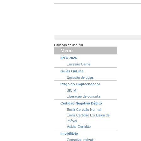
Usuários on-line: 90
Menu
IPTU 2026
Emissão Carnê
Guias OnLine
Emissão de guias
Praça do empreendedor
BICIM
Liberação de consulta
Certidão Negativa Débito
Emitir Certidão Normal
Emitir Certidão Exclusiva de
Imóvel
Validar Certidão
Imobiliário
Consultar Imóveis