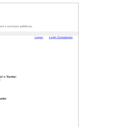
el a serviços públicos.
Logon
Login Contadores
o' e 'Senha'.
i
gador