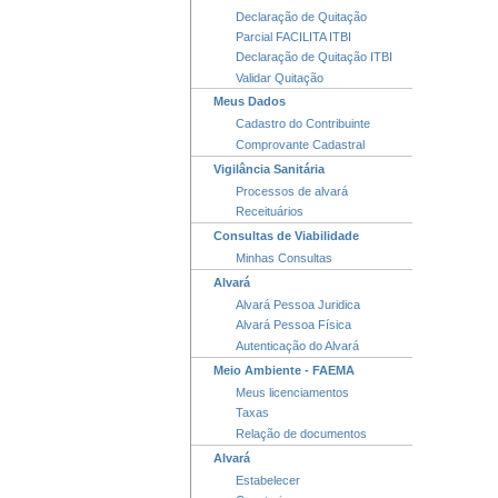
Declaração de Quitação
Parcial FACILITA ITBI
Declaração de Quitação ITBI
Validar Quitação
Meus Dados
Cadastro do Contribuinte
Comprovante Cadastral
Vigilância Sanitária
Processos de alvará
Receituários
Consultas de Viabilidade
Minhas Consultas
Alvará
Alvará Pessoa Juridica
Alvará Pessoa Física
Autenticação do Alvará
Meio Ambiente - FAEMA
Meus licenciamentos
Taxas
Relação de documentos
Alvará
Estabelecer